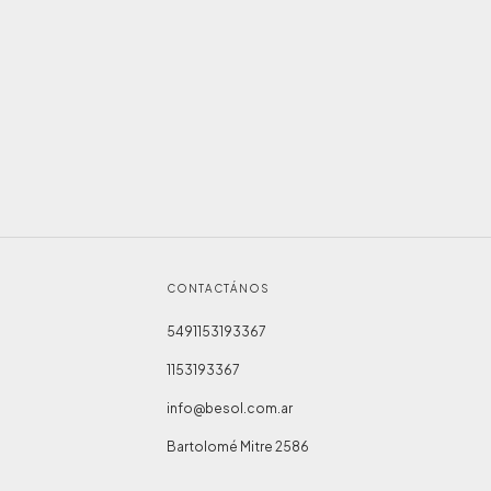
CONTACTÁNOS
5491153193367
1153193367
info@besol.com.ar
Bartolomé Mitre 2586