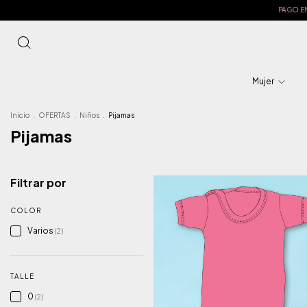
PAGO EN E
Mujer
Inicio
.
OFERTAS
.
Niños
.
Pijamas
Pijamas
Filtrar por
COLOR
Varios
(2)
TALLE
0
(2)