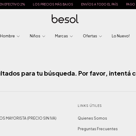
 EFECTIVO 2%
LOS PRECIOS MÁS BAJOS
ENVÍOS A TODO EL PAÍS
PAGO EN
Hombre
Niños
Marcas
Ofertas
Lo Nuevo!
tados para tu búsqueda. Por favor, intentá co
LINKS ÚTILES
IOS MAYORISTA (PRECIO SIN IVA)
Quienes Somos
Preguntas Frecuentes