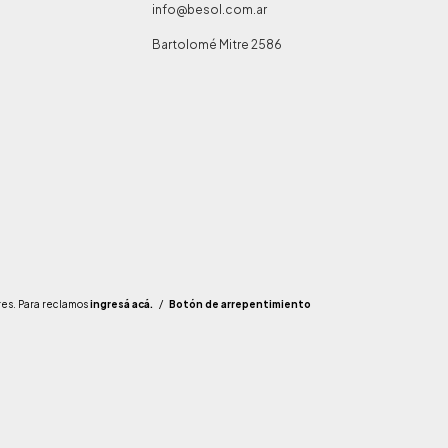
info@besol.com.ar
Bartolomé Mitre 2586
res. Para reclamos
ingresá acá.
/
Botón de arrepentimiento