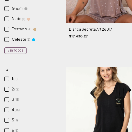
Gris
(1)
Nude
(1)
Tostado
Bianca Secreta Art 26017
(4)
$17.430,27
Celeste
(6)
VER TODOS
TALLE
1
(8)
2
(12)
3
(11)
4
(14)
5
(1)
6
(6)