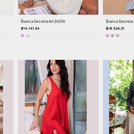
Bianca Secreta Art 26016
Bianca Secreta 
$14.141,54
$18.526,51
+1