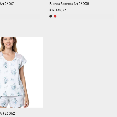
Art 26001
Bianca Secreta Art 26038
$17.430,27
Art 26052