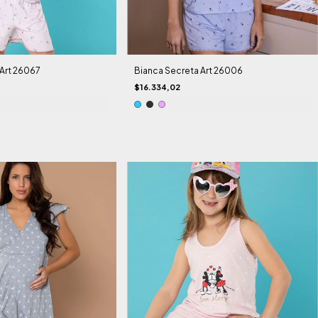
Art 26067
Bianca Secreta Art 26006
$16.334,02