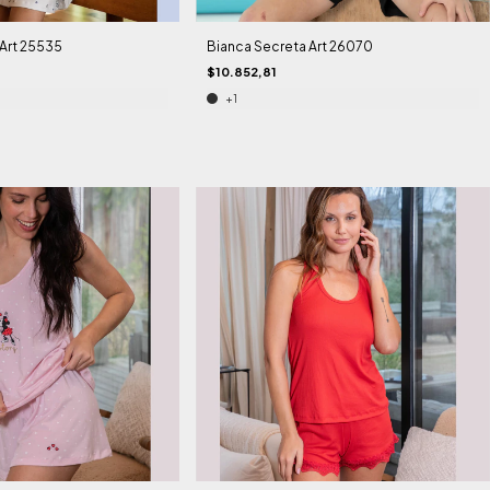
Art 25535
Bianca Secreta Art 26070
$10.852,81
+1