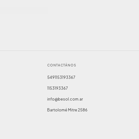
CONTACTÁNOS
5491153193367
1153193367
info@besol.com.ar
Bartolomé Mitre 2586