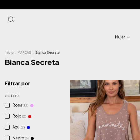
Mujer
Inicio
.
MARCAS
.
Bianca Secreta
Bianca Secreta
Filtrar por
COLOR
Rosa
(13)
Rojo
(2)
Azul
(2)
Negro
(6)