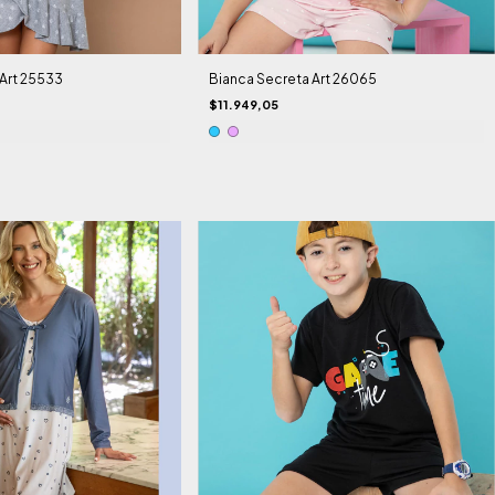
Art 25533
Bianca Secreta Art 26065
$11.949,05