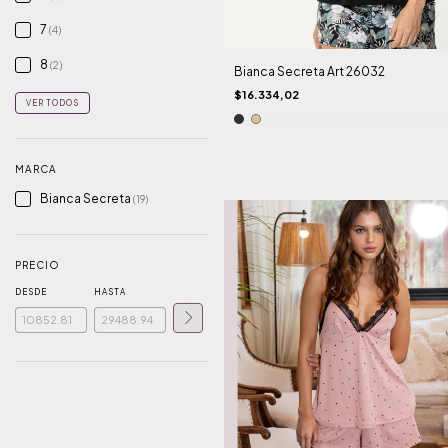
7
(4)
8
(2)
Bianca Secreta Art 26032
$16.334,02
VER TODOS
MARCA
Bianca Secreta
(19)
PRECIO
DESDE
HASTA