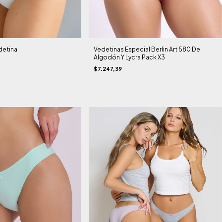
detina
Vedetinas Especial Berlin Art 580 De
Algodón Y Lycra Pack X3
$7.247,39