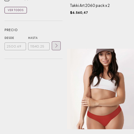
Takki Art 2060 pack x 2
VER TODOS
$6.560,47
PRECIO
DESDE
HASTA