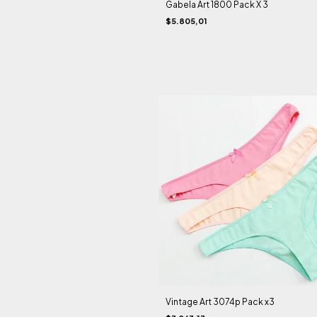
Gabela Art 1800 Pack X 3
$5.805,01
Vintage Art 3074p Pack x3