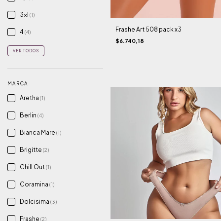
3xl
(1)
Frashe Art 508 pack x3
4
(4)
$6.740,18
VER TODOS
MARCA
Aretha
(1)
Berlin
(4)
Bianca Mare
(1)
Brigitte
(2)
Chill Out
(1)
Coramina
(1)
Dolcisima
(3)
Frashe
(2)