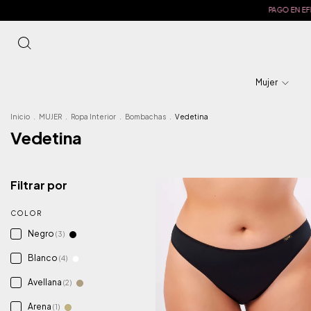
PAGO EN EFECTIVO 2%
LOS PRECIOS MÁS BAJ
Mujer
Inicio
.
MUJER
.
Ropa Interior
.
Bombachas
.
Vedetina
Vedetina
Filtrar por
COLOR
Negro
(3)
Blanco
(4)
Avellana
(2)
Arena
(1)