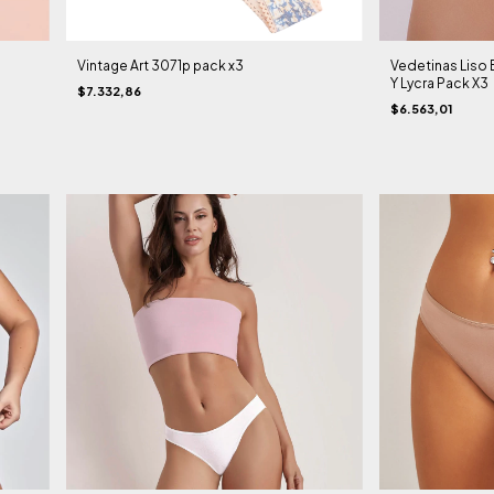
Vintage Art 3071p pack x3
Vedetinas Liso 
Y Lycra Pack X3
$7.332,86
$6.563,01