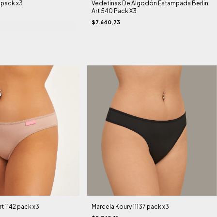
8 pack x3
Vedetinas De Algodón Estampada Berlin
Art 540 Pack X3
$7.640,73
t 1142 pack x3
Marcela Koury 11137 pack x3