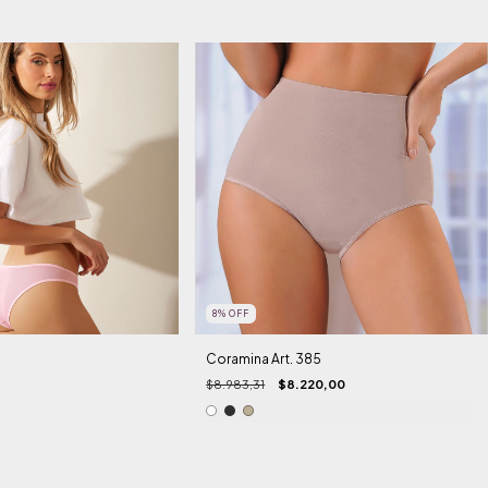
8
%
OFF
Coramina Art. 385
$8.983,31
$8.220,00