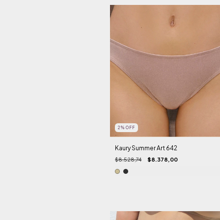
2
%
OFF
Kaury Summer Art 642
$8.528,74
$8.378,00