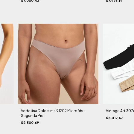
$7.000,42
$7.995,19
Vedetina Dolcisima 91202 Microfibra
Vintage Art 307
Segunda Piel
$8.417,67
$2.500,69