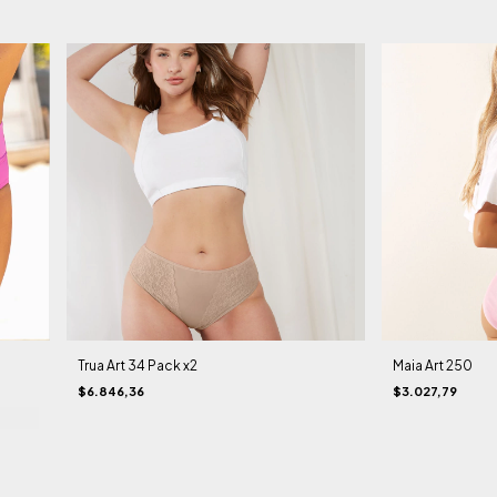
Trua Art 34 Pack x2
Maia Art 250
$6.846,36
$3.027,79