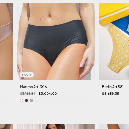
5
%
OFF
Maxima Art. 306
Berlin Art 581
$3.166,84
$3.004,00
$8.659,35