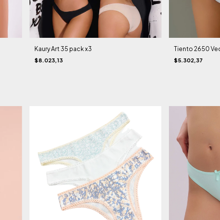
Kaury Art 35 pack x3
Tiento 2650 Ve
$8.023,13
$5.302,37