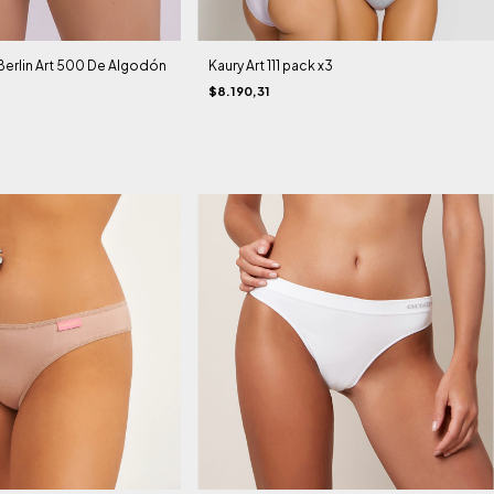
Berlin Art 500 De Algodón
Kaury Art 111 pack x3
$8.190,31