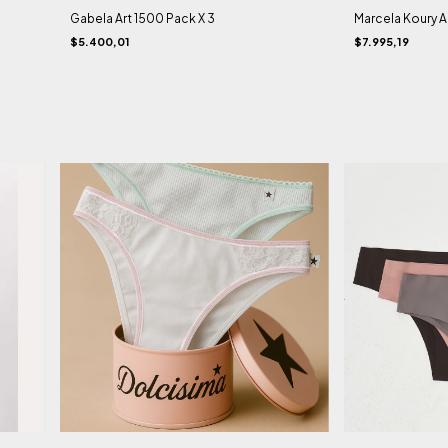
Gabela Art 1500 Pack X 3
Marcela Koury Ar
$5.400,01
$7.995,19