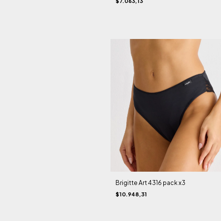
$7.063,13
Brigitte Art 4316 pack x3
$10.948,31