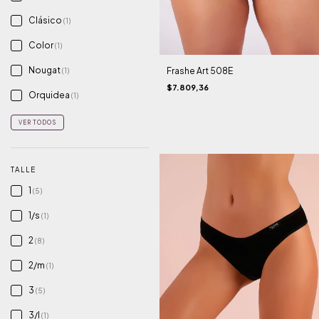
Clásico
(1)
Color
(1)
Nougat
Frashe Art 508E
(1)
$7.809,36
Orquidea
(1)
VER TODOS
TALLE
1
(5)
1/s
(1)
2
(8)
2/m
(1)
3
(5)
3/l
(1)