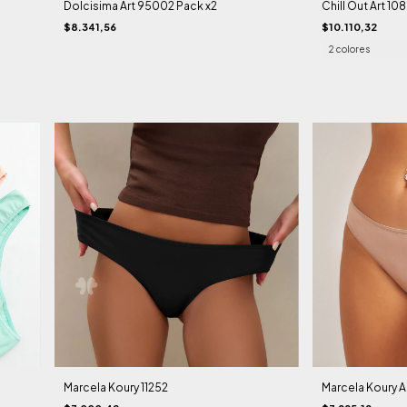
Dolcisima Art 95002 Pack x2
Chill Out Art 10
$8.341,56
$10.110,32
2 colores
Marcela Koury 11252
Marcela Koury Ar