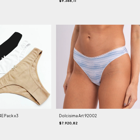
$9.368,11
4E Pack x3
Dolcisima Art 92002
$7.920,82