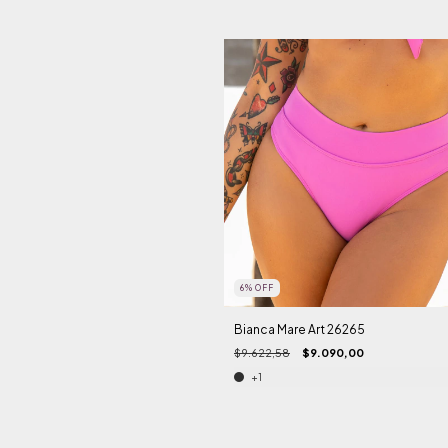
6
%
OFF
Bianca Mare Art 26265
$9.622,58
$9.090,00
+1