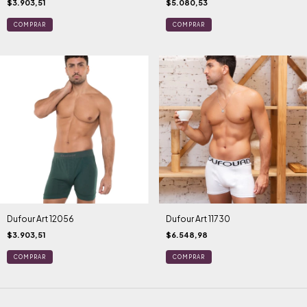
$3.903,51
$5.080,53
COMPRAR
COMPRAR
Dufour Art 12056
Dufour Art 11730
$3.903,51
$6.548,98
COMPRAR
COMPRAR