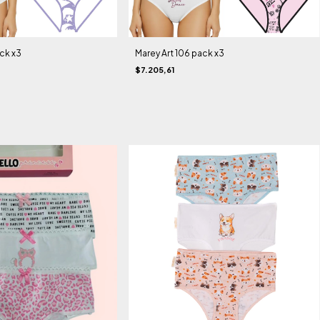
ck x3
Marey Art 106 pack x3
$7.205,61