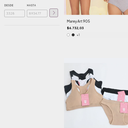
DESDE
HASTA
Marey Art 905
$6.732,03
+1