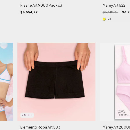
Frashe Art 9000 Pack x3
Marey Art 522
$6.554,79
$6.610,35
$6.2
+1
2
%
OFF
Elemento Ropa Art 503
Marey Art 2000