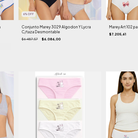
6
%
OFF
a
Conjunto Marey 3029 Algodon Y Lycra
Marey Art 102 pa
C/taza Desmontable
$7.205,61
$6.487,57
$6.086,00