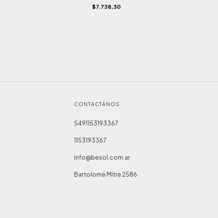
$7.738,30
CONTACTÁNOS
5491153193367
1153193367
info@besol.com.ar
Bartolomé Mitre 2586