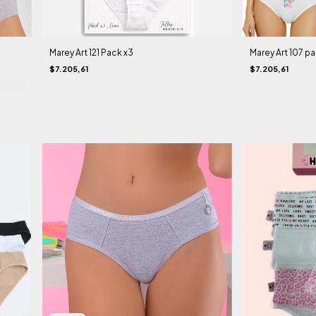
Marey Art 121 Pack x3
Marey Art 107 pa
$7.205,61
$7.205,61