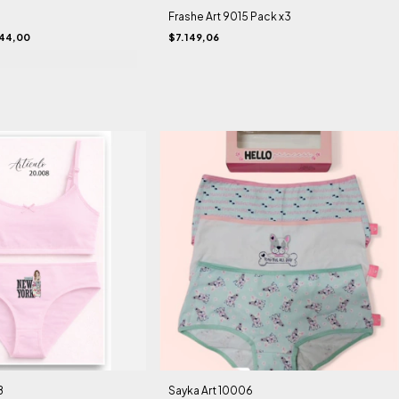
Frashe Art 9015 Pack x3
44,00
$7.149,06
8
Sayka Art 10006