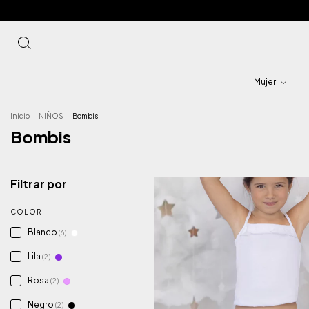
Mujer
Inicio
.
NIÑOS
.
Bombis
Bombis
Filtrar por
COLOR
Blanco
(6)
Lila
(2)
Rosa
(2)
Negro
(2)