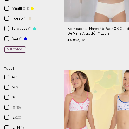
Amarillo
(1)
Hueso
(1)
Turquesa
Bombachas Marey 45 Pack X 3 Culo
(1)
De Nena Algodón Y Lycra
Azul
(1)
$6.823,02
VER TODOS
TALLE
4
(8)
6
(7)
8
(18)
10
(18)
12
(20)
12-14
(1)