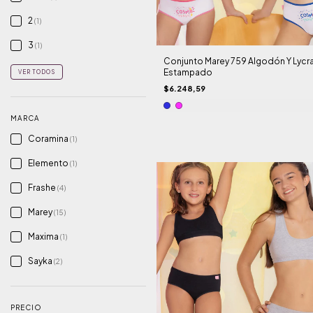
2
(1)
3
(1)
Conjunto Marey 759 Algodón Y Lycr
Estampado
VER TODOS
$6.248,59
MARCA
Coramina
(1)
Elemento
(1)
Frashe
(4)
Marey
(15)
Maxima
(1)
Sayka
(2)
PRECIO