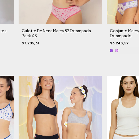
ttes
Culotte De Nena Marey 82 Estampada
Conjunto Marey
Pack X 3
Estampado
$7.205,61
$6.248,59