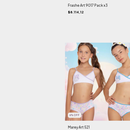
Frashe Art 9017 Pack x3
$8.114,12
6
%
OFF
Marey Art 521