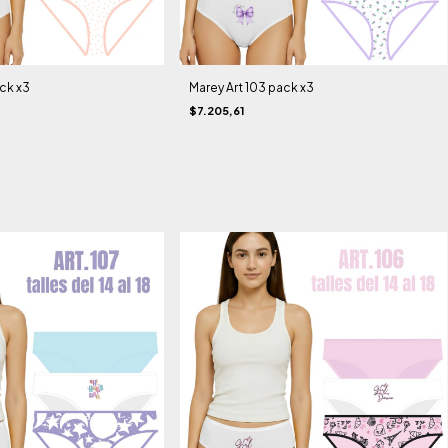
ck x3
Marey Art 103 pack x3
$7.205,61