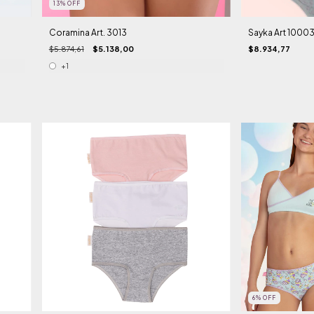
13
%
OFF
Coramina Art. 3013
Sayka Art 1000
$5.874,61
$5.138,00
$8.934,77
+1
6
%
OFF