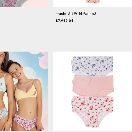
3
Frashe Art 9014 Pack x3
$7.949,04