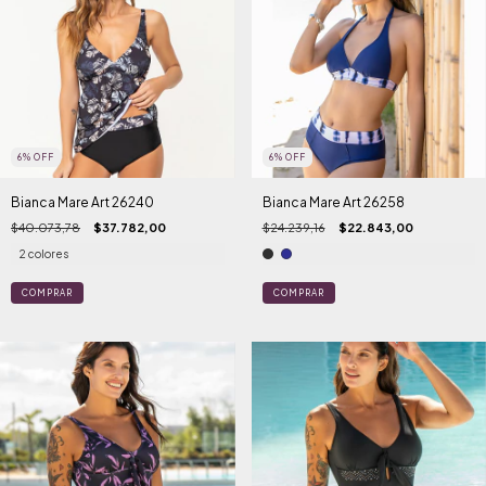
6
%
OFF
6
%
OFF
Bianca Mare Art 26240
Bianca Mare Art 26258
$40.073,78
$37.782,00
$24.239,16
$22.843,00
2 colores
COMPRAR
COMPRAR