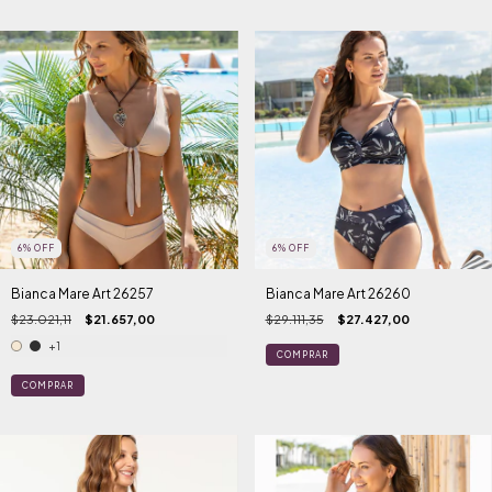
6
%
OFF
6
%
OFF
Bianca Mare Art 26257
Bianca Mare Art 26260
$23.021,11
$21.657,00
$29.111,35
$27.427,00
+1
COMPRAR
COMPRAR