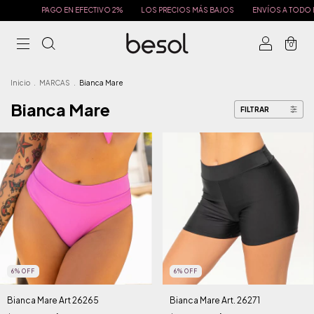
N EFECTIVO 2%
LOS PRECIOS MÁS BAJOS
ENVÍOS A TODO EL PAÍS
PAGO 
0
Inicio
.
MARCAS
.
Bianca Mare
Bianca Mare
FILTRAR
6
%
OFF
6
%
OFF
Bianca Mare Art 26265
Bianca Mare Art. 26271