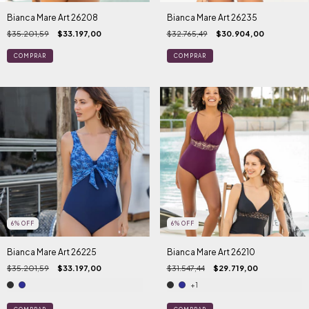
Bianca Mare Art 26208
Bianca Mare Art 26235
$35.201,59
$33.197,00
$32.765,49
$30.904,00
COMPRAR
COMPRAR
6
%
OFF
6
%
OFF
Bianca Mare Art 26225
Bianca Mare Art 26210
$35.201,59
$33.197,00
$31.547,44
$29.719,00
+1