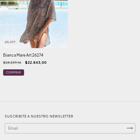
6
%
OFF
Bianca Mare Art 26274
$24.239,16
$22.843,00
COMPRAR
SUSCRIBITE A NUESTRO NEWSLETTER