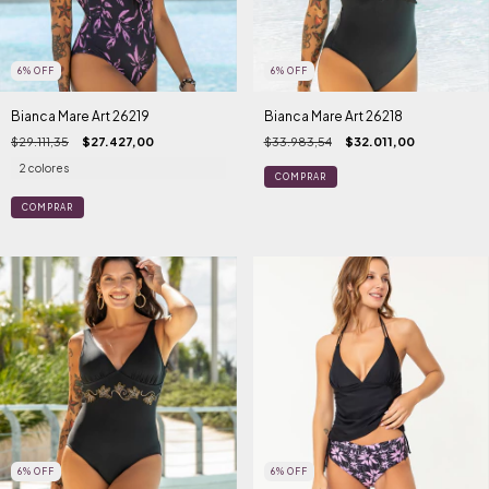
6
%
OFF
6
%
OFF
Bianca Mare Art 26219
Bianca Mare Art 26218
$29.111,35
$27.427,00
$33.983,54
$32.011,00
2 colores
COMPRAR
COMPRAR
6
%
OFF
6
%
OFF