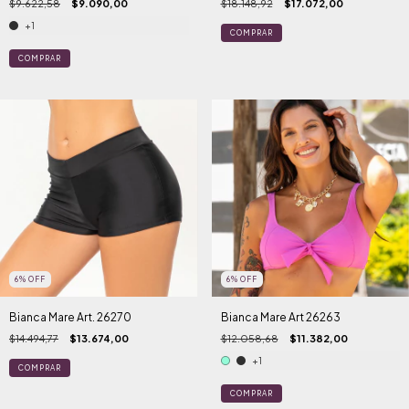
$9.622,58
$9.090,00
$18.148,92
$17.072,00
+1
COMPRAR
COMPRAR
6
%
OFF
6
%
OFF
Bianca Mare Art. 26270
Bianca Mare Art 26263
$14.494,77
$13.674,00
$12.058,68
$11.382,00
+1
COMPRAR
COMPRAR