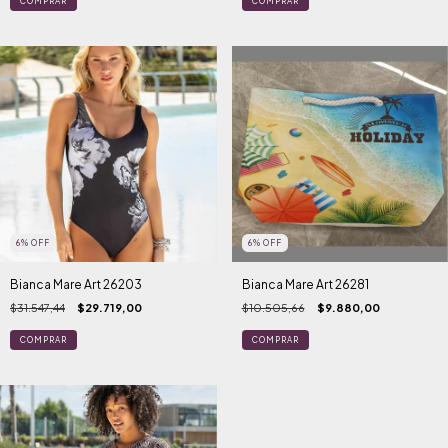
COMPRAR
COMPRAR
6
%
OFF
6
%
OFF
Bianca Mare Art 26203
Bianca Mare Art 26281
$31.547,44
$29.719,00
$10.505,66
$9.880,00
COMPRAR
COMPRAR